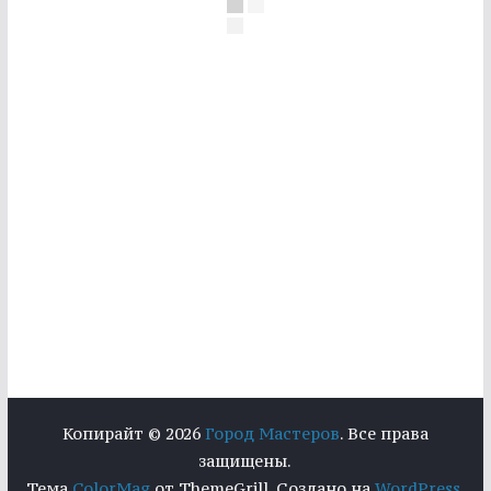
Копирайт © 2026
Город Мастеров
. Все права
защищены.
Тема
ColorMag
от ThemeGrill. Создано на
WordPress
.