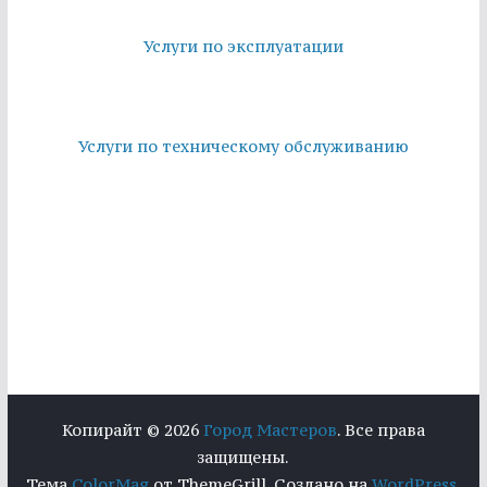
Услуги по эксплуатации
Услуги по техническому обслуживанию
Копирайт © 2026
Город Мастеров
. Все права
защищены.
Тема
ColorMag
от ThemeGrill. Создано на
WordPress
.